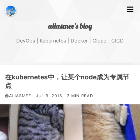
aliasmee's blog
DevOps | Kubernetes | Docker | Cloud | CICD
文字
在kubernetes中，让某个node成为专属节
点
GitHub
@ALIASMEE · JUL 9, 2018 · 2 MIN READ
Tags
About Me