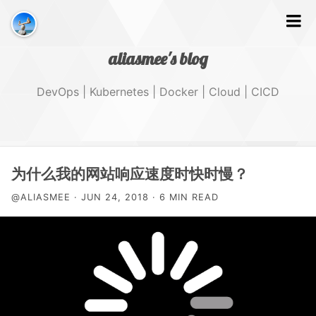
aliasmee's blog
DevOps | Kubernetes | Docker | Cloud | CICD
文字
为什么我的网站响应速度时快时慢？
@ALIASMEE · JUN 24, 2018 · 6 MIN READ
GitHub
Tags
About Me