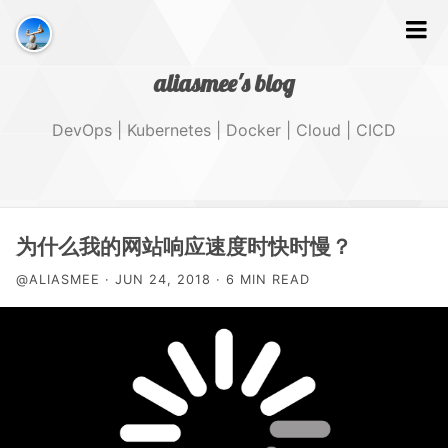
aliasmee's blog
DevOps | Kubernetes | Docker | Cloud | CICD
文字
为什么我的网站响应速度时快时慢？
@ALIASMEE · JUN 24, 2018 · 6 MIN READ
GitHub
Tags
About Me