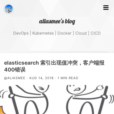
aliasmee's blog
DevOps | Kubernetes | Docker | Cloud | CICD
文字
elasticsearch 索引出现值冲突，客户端报
400错误
GitHub
@ALIASMEE · AUG 14, 2018 · 1 MIN READ
Tags
About Me