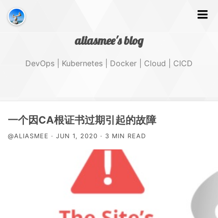
aliasmee's blog
DevOps | Kubernetes | Docker | Cloud | CICD
文字
一个因CA根证书过期引起的故障
@ALIASMEE · JUN 1, 2020 · 3 MIN READ
GitHub
Tags
About Me