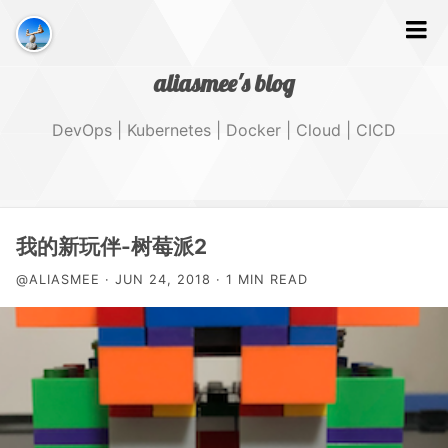
aliasmee's blog
DevOps | Kubernetes | Docker | Cloud | CICD
文字
我的新玩伴-树莓派2
@ALIASMEE · JUN 24, 2018 · 1 MIN READ
GitHub
Tags
About Me